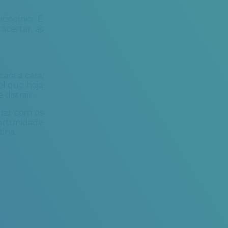
ciocínio. É
acertar as
ara a cara,
el que haja
distrair.
orar com os
portunidade
ina.