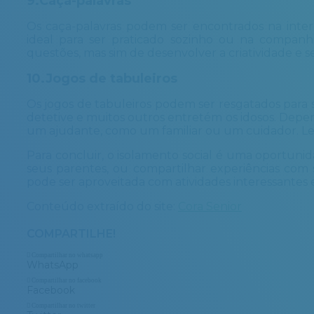
9.Caça-palavras
Os caça-palavras podem ser encontrados na interne
ideal para ser praticado sozinho ou na companh
questões, mas sim de desenvolver a criatividade e se 
10.Jogos de tabuleiros
Os jogos de tabuleiros podem ser resgatados para s
detetive e muitos outros entretém os idosos. Depe
um ajudante, como um familiar ou um cuidador. Lemb
Para concluir, o isolamento social é uma oportuni
seus parentes, ou compartilhar experiências com 
pode ser aproveitada com atividades interessantes e
Conteúdo extraído do site:
Cora Senior
COMPARTILHE!
Compartilhar no whatsapp
WhatsApp
Compartilhar no facebook
Facebook
Compartilhar no twitter