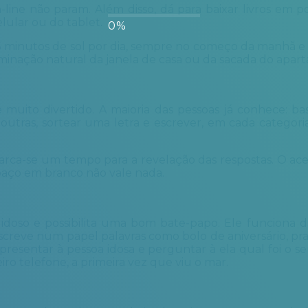
-line não param. Além disso, dá para baixar livros em p
elular ou do tablet.
5 minutos de sol por dia, sempre no começo da manhã e 
minação natural da janela de casa ou da sacada do apar
muito divertido. A maioria das pessoas já conhece: ba
 outras, sortear uma letra e escrever, em cada categoria
arca-se um tempo para a revelação das respostas. O ace
spaço em branco não vale nada.
idoso e possibilita uma bom bate-papo. Ele funciona d
creve num papel palavras como bolo de aniversário, prai
apresentar à pessoa idosa e perguntar à ela qual foi o se
iro telefone, a primeira vez que viu o mar.