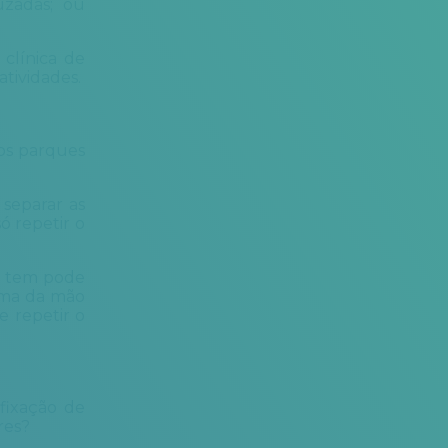
uzadas; ou
 clínica de
tividades.
os parques
separar as
ó repetir o
ão tem pode
alma da mão
e repetir o
fixação de
res?