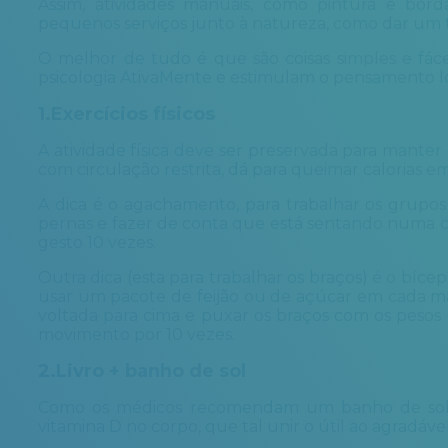
Assim, atividades manuais, como pintura e bor
pequenos serviços junto à natureza, como dar um tr
O melhor de tudo é que são coisas simples e fáce
psicologia AtivaMente e estimulam o pensamento ló
1.Exercícios físicos
A atividade física deve ser preservada para manter
com circulação restrita, dá para queimar calorias 
A dica é o agachamento, para trabalhar os grupo
pernas e fazer de conta que está sentando numa cad
gesto 10 vezes.
Outra dica (esta para trabalhar os braços) é o b
usar um pacote de feijão ou de açúcar em cada mão
voltada para cima e puxar os braços com os pesos em
movimento por 10 vezes.
2.Livro + banho de sol
Como os médicos recomendam um banho de sol 
vitamina D no corpo, que tal unir o útil ao agradáv