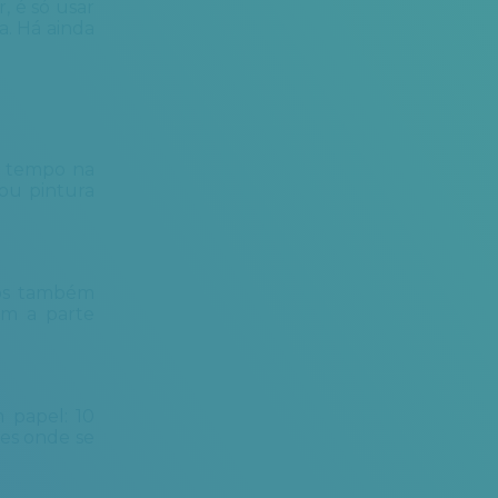
, é só usar
a. Há ainda
o tempo na
ou pintura
sos também
lam a parte
 papel: 10
ões onde se