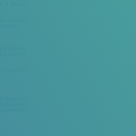
df e depois
no final da
tamento.
sta separar
, a palavra
rto vale 10
a seguinte
a, festa de
u primeiro.