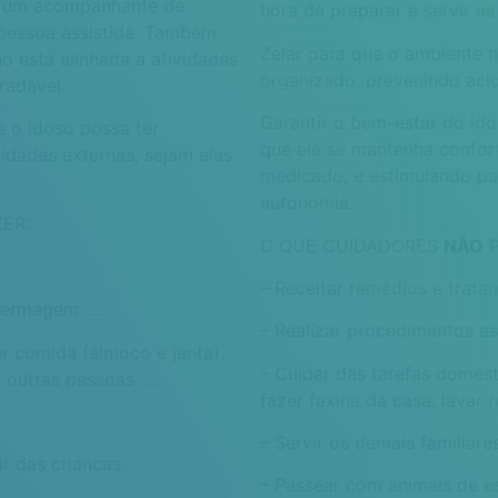
de um acompanhante de
hora de preparar e servir as
 pessoa assistida. Também
Zelar para que o ambiente n
o está alinhada a atividades
organizado, prevenindo aci
gradável
Garantir o bem-estar do ido
e o idoso possa ter
que ele se mantenha confor
idades externas, sejam elas
medicado, e estimulando p
autonomia.
ER:
O QUE CUIDADORES
NÃO
P
– Receitar remédios e trata
nfermagem. …
– Realizar procedimentos e
r comida (almoço e janta),
– Cuidar das tarefas domést
e outras pessoas. …
fazer faxina da casa, lavar 
– Servir os demais familiares
r das crianças.
– Passear com animais de es