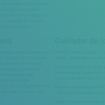
com a saúde física e mental
ação do cuidado, esse
dosos com comorbidades ou
r a qualidade de vida do
a e de sua família.
sos
Cuidador de I
ssistida;
Fazer passeios ao
Auxiliar o idoso a realizar 
par com ele de caminhadas
fraldas, dando banho e esc
s médicas e/ou exames;
Fazer companhia ao idoso, 
e exigem sua presença
entretenham e tragam bem-e
s no supermercado;
realizar trabalhos manuais, t
demais atividades
os de idosos;
Acompanhá-lo
Ministrar as medicações (V
s com ele;
Conversar, dar
com os horários definidos 
.
Ajudar o idoso com suas ati