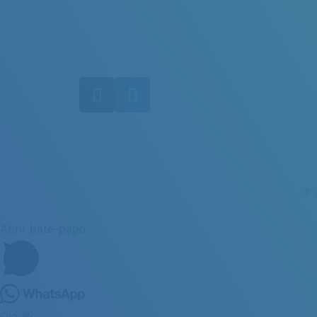
© 
Abrir bate-papo
Olá 👋