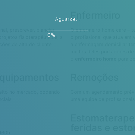
Enfermeiro
Aguarde...
al, prescrever, planejar,
O enfermeiro home care – t
projetos fisioterapêuticos, a
o profissional que atua em v
ções de alta do cliente
a enfermagem domiciliar tem
muitos deles portadores de
o
enfermeiro home
para ze
Equipamentos
Remoções
eito no mercado, podendo
Com um agendamento prévio
ciais.
uma equipe de profissionais
Estomaterapeu
feridas e est
160h