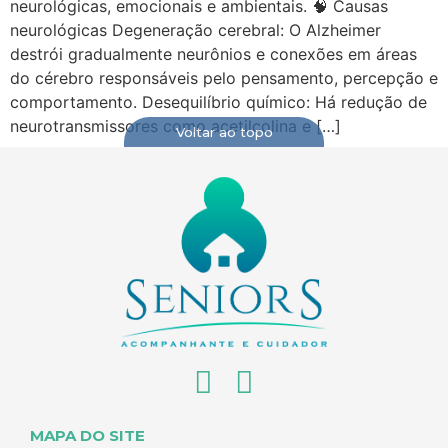
neurológicas, emocionais e ambientais. 🧠 Causas
neurológicas Degeneração cerebral: O Alzheimer
destrói gradualmente neurônios e conexões em áreas
do cérebro responsáveis pelo pensamento, percepção e
comportamento. Desequilíbrio químico: Há redução de
neurotransmissores como acetilcolina e […]
Voltar ao topo
MAPA DO SITE